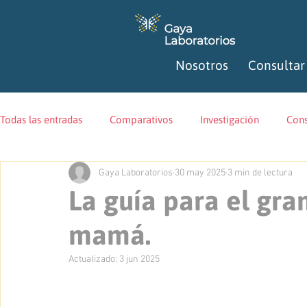
Nosotros
Consultar
Todas las entradas
Comparativos
Investigación
Cons
Gaya Laboratorios
30 may 2025
3 min de lectura
La guía para el gra
mamá.
Actualizado:
3 jun 2025