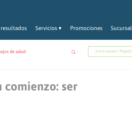
 resultados
Servicios ▾
Promociones
Sucursa
ejos de salud
Inicia sesión/ Regíst
n comienzo: ser