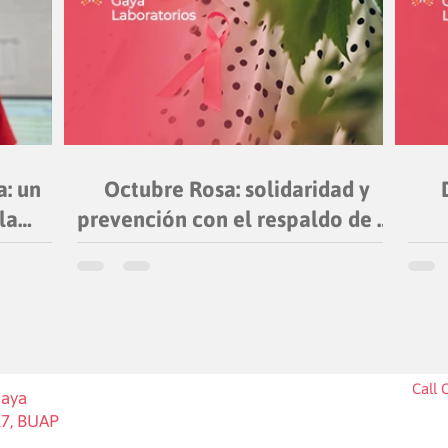
a: un
Octubre Rosa: solidaridad y
la
prevención con el respaldo de la
ión
ciencia
Call 
Gaya
17, BUAP