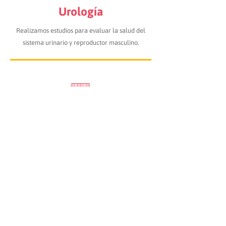
Urología
Realizamos estudios para evaluar la salud del
sistema urinario y reproductor masculino.
Coprología
Examinamos muestras fecales para detectar
problemas digestivos e infecciones intestinales.
Realizamos desde una simple
química sanguínea hasta estudios de
alta y muy alta especialidad.