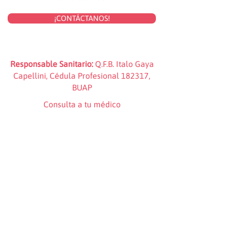
¡CONTÁCTANOS!
Responsable Sanitario:
Q.F.B. Italo Gaya
Capellini, Cédula Profesional 182317,
BUAP
Consulta a tu médico
Laboratorio Matriz (Barrio de Santiago)
Aviso de privacidad
Gaya Laboratorios | 2025
Call Center: 222 240 07 10