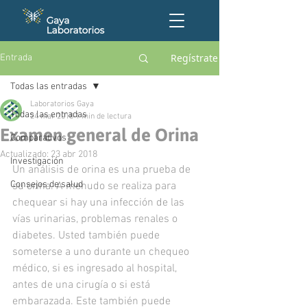
Regístrate
Entrada
Todas las entradas
Laboratorios Gaya
Todas las entradas
24 mar 2018
1 min de lectura
Examen general de Orina
Comparativos
Actualizado:
23 abr 2018
Investigación
Un análisis de orina es una prueba de 
Consejos de salud
su orina. A menudo se realiza para 
chequear si hay una infección de las 
vías urinarias, problemas renales o 
diabetes. Usted también puede 
someterse a uno durante un chequeo 
médico, si es ingresado al hospital, 
antes de una cirugía o si está 
embarazada. Este también puede 